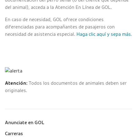
documentación del perro señal (o del cliente que depende
del animal), acceda a la Atención En Línea de GOL.
En caso de necesidad, GOL ofrece condiciones
diferenciadas para acompañantes de pasajeros con
necesidad de asistencia especial.
Haga clic aquí y sepa más
.
Atención:
Todos los documentos de animales deben ser
originales.
Anunciate en GOL
Sobre a Gol (footer)
Carreras