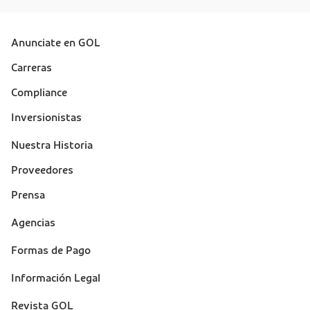
Anunciate en GOL
Sobre a Gol (footer)
Carreras
Compliance
Inversionistas
Nuestra Historia
Proveedores
Prensa
Suporte
Agencias
(footer)
Formas de Pago
Información Legal
Revista GOL