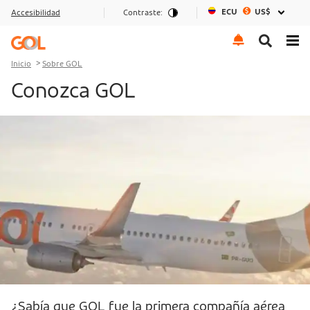
ECU
US$
Accesibilidad
Contraste:
Ir al menu
Ir al contenido
Ir al pie de página
Inicio
Sobre GOL
Conozca GOL
¿Sabía que GOL fue la primera compañía aérea