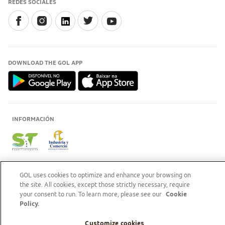
REDES SOCIALES
DOWNLOAD THE GOL APP
INFORMACIÓN
GOL uses cookies to optimize and enhance your browsing on
the site. All cookies, except those strictly necessary, require
GOL Linhas Aéreas S.A - Praça Senador Salgado Filho, s/nº, Aeroporto Santos Dumont, térreo,
your consent to run. To learn more, please see our
Cookie
área pública, entre os eixos 46-48/OP, Sala de Gerência Back Office, Rio de Janeiro/RJ | CEP:
Policy.
20021-340 | CNPJ/MF: 07.575.651/0001-59
PARTNER COMPANY
Customize cookies