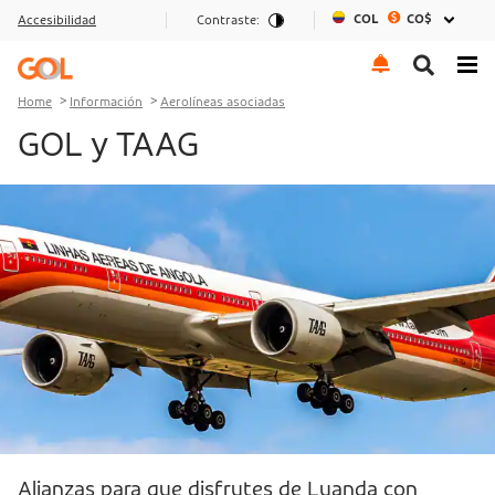
COL
CO$
Accesibilidad
Contraste:
Go to menu
Go to the content
Go to footer
Home
Información
Aerolíneas asociadas
GOL y TAAG
Alianzas para que disfrutes de Luanda con