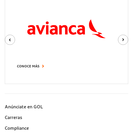
CONOCE MÁS
Anúnciate en GOL
Sobre a Gol (footer)
Carreras
Compliance