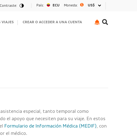
País:
ECU
Moneda:
US$
Contraste:
S VIAJES
CREAR O ACCEDER A UNA CUENTA
 asistencia especial, tanto temporal como
o el apoyo que necesiten para su viaje. En estos
el
Formulario de Información Médica (MEDIF)
, con
or el médico.