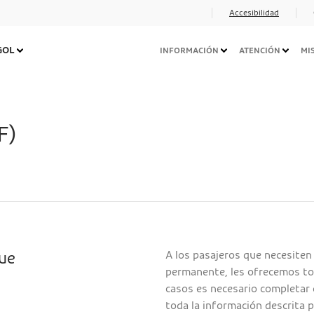
Accesibilidad
Navegação
 GOL
INFORMACIÓN
ATENCIÓN
MI
Secundária
Desktop
F)
A los pasajeros que necesiten
que
permanente, les ofrecemos tod
casos es necesario completar 
toda la información descrita p