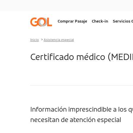
Ir al menu
Ir al contenido
Ir al pie de página
Navegação
Comprar Pasaje
Check-in
Servicios
principal
Desktop
Inicio
Asistencia especial
Certificado médico
(MEDI
Información imprescindible a los 
necesitan de atención especial