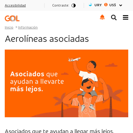
URY
US$
Accesibilidad
Contraste:
Ir al menu
Ir al contenido
Ir al pie de página
Inicio
Información
Aerolíneas asociadas
Asociados que te ayudan a llegar más lejos.