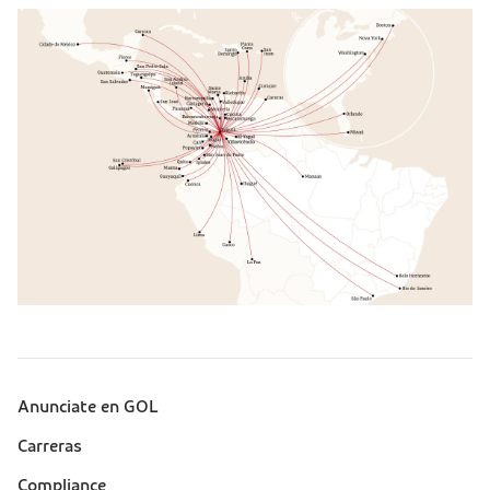
Anunciate en GOL
Sobre a Gol (footer)
Carreras
Compliance