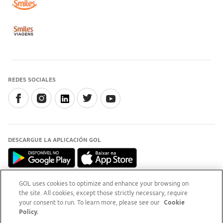
REDES SOCIALES
DESCARGUE LA APLICACIÓN GOL
GOL uses cookies to optimize and enhance your browsing on
the site. All cookies, except those strictly necessary, require
INFORMACIÓN
your consent to run. To learn more, please see our
Cookie
Para aclaraciones, acceda a
sitio del Procon-RJ (opens
Policy.
new tab)