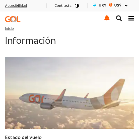
URY
US$
Accesibilidad
Contraste:
Ir al menu
Ir al contenido
Ir al pie de página
Inicio
Información
Estado del vuelo