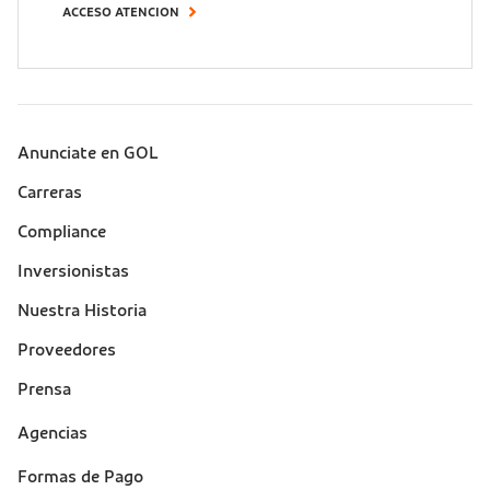
ACCESO ATENCION
Anunciate en GOL
Sobre a Gol (footer)
Carreras
Compliance
Inversionistas
Nuestra Historia
Proveedores
Prensa
Suporte
Agencias
(footer)
Formas de Pago