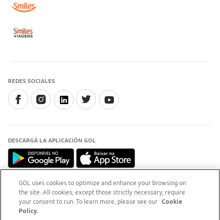
REDES SOCIALES
DESCARGÁ LA APLICACIÓN GOL
GOL uses cookies to optimize and enhance your browsing on
the site. All cookies, except those strictly necessary, require
INFORMACIÓN
your consent to run. To learn more, please see our
Cookie
Para aclaraciones, accedé al
sitio del Procon-RJ (opens
Policy.
new tab)