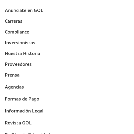
Anunciate en GOL
Sobre a Gol (footer)
Carreras
Compliance
Inversionistas
Nuestra Historia
Proveedores
Prensa
Suporte
Agencias
(footer)
Formas de Pago
Información Legal
Revista GOL