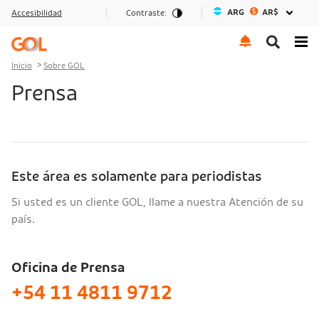
ARG
AR$
Accesibilidad
Contraste:
Ir al menu
Ir al contenido
Ir al pie de página
Inicio
Sobre GOL
Prensa
Este área es solamente para periodistas
Si usted es un cliente GOL, llame a nuestra Atención de su
país.
Oficina de Prensa
+54 11 4811 9712