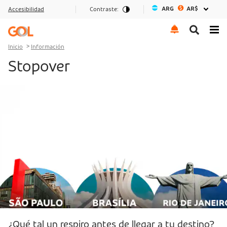
ARG
AR$
Accesibilidad
Contraste:
Ir al menu
Ir al contenido
Ir al pie de página
Inicio
Información
Stopover
¿Qué tal un respiro antes de llegar a tu destino?