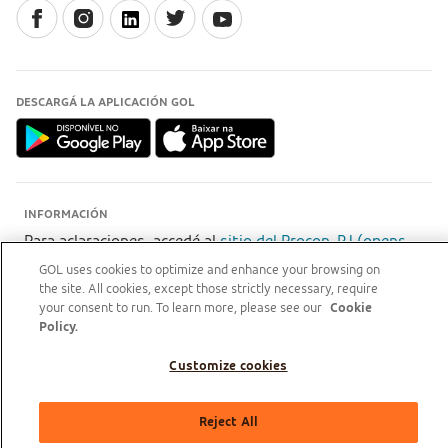
DESCARGÁ LA APLICACIÓN GOL
INFORMACIÓN
Para aclaraciones, accedé al
sitio del Procon-RJ (opens
new tab)
GOL uses cookies to optimize and enhance your browsing on
the site. All cookies, except those strictly necessary, require
your consent to run. To learn more, please see our
Cookie
Policy.
GOL Linhas Aéreas S.A - Praça Senador Salgado Filho, s/nº, Aeroporto Santos Dumont, térreo,
área pública, entre os eixos 46-48/OP, Sala de Gerência Back Office, Rio de Janeiro/RJ | CEP:
Customize cookies
20021-340 | CNPJ/MF: 07.575.651/0001-59
ASOCIADA
Reject All