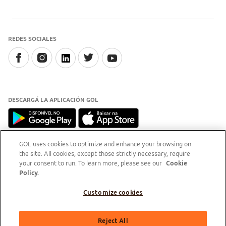
REDES SOCIALES
DESCARGÁ LA APLICACIÓN GOL
GOL uses cookies to optimize and enhance your browsing on
the site. All cookies, except those strictly necessary, require
INFORMACIÓN
your consent to run. To learn more, please see our
Cookie
Para aclaraciones, accedé al
sitio del Procon-RJ (opens
Policy.
new tab)
Customize cookies
GOL Linhas Aéreas S.A - Praça Senador Salgado Filho, s/nº, Aeroporto Santos Dumont, térreo,
Reject All