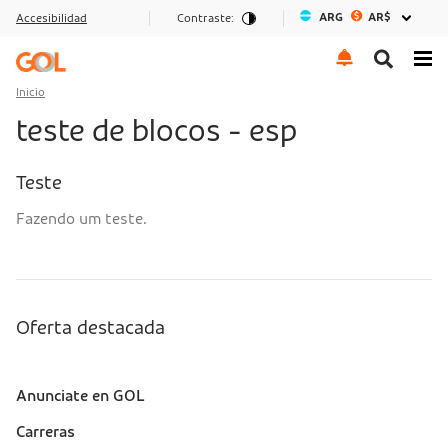
ARG
AR$
Accesibilidad
Contraste:
Ir al menu
Ir al contenido
Ir al pie de página
Inicio
teste de blocos - esp
Teste
Fazendo um teste.
Oferta destacada
Anunciate en GOL
Sobre a Gol (footer)
Carreras