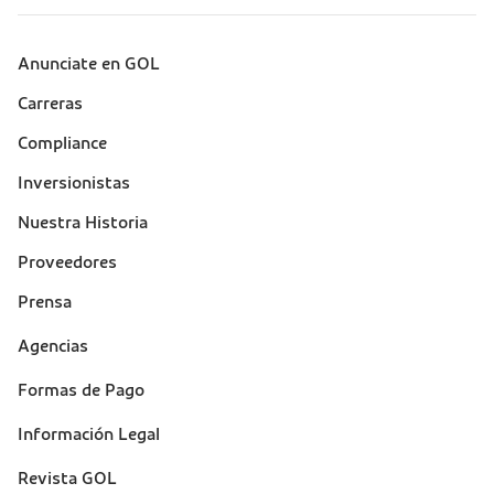
Anunciate en GOL
Sobre a Gol (footer)
Carreras
Compliance
Inversionistas
Nuestra Historia
Proveedores
Prensa
Suporte
Agencias
(footer)
Formas de Pago
Información Legal
Revista GOL