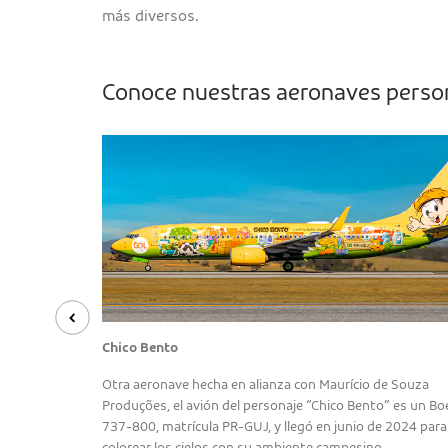
más diversos.
Conoce nuestras aeronaves person
Chico Bento
un Boeing
Otra aeronave hecha en alianza con Maurício de Souza
ión con Claro
Produções, el avión del personaje “Chico Bento” es un Bo
 gratuito a
737-800, matrícula PR-GUJ, y llegó en junio de 2024 para