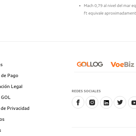
Mach 0,79 al nivel del mar 
ft equivale aproximadament
e
as
)
 de Pago
ción Legal
REDES SOCIALES
a GOL
a de Privacidad
os
s