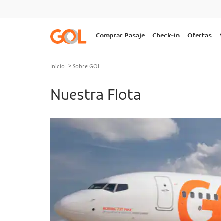
Ir al menu
Ir al contenido
Ir al pie de página
Navegação
Comprar Pasaje
Check-in
Ofertas
principal
Desktop
Inicio
Sobre GOL
Nuestra Flota