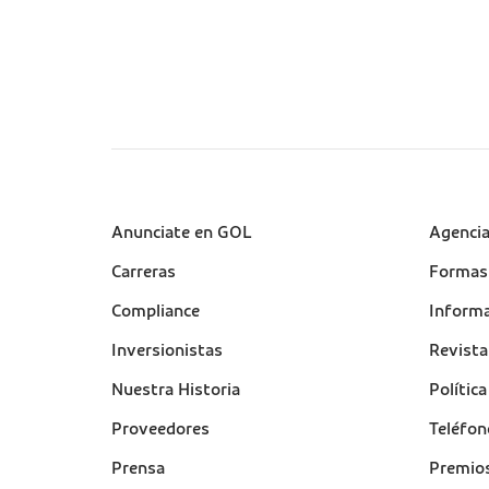
Sobre a Gol (footer)
Anunciate en GOL
Suport
Agenci
(footer
Carreras
Formas
Compliance
Informa
Inversionistas
Revist
Nuestra Historia
Polític
Proveedores
Teléfon
Prensa
Premio