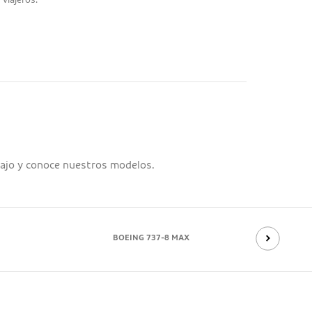
 viajeros.
conectar a m
Tierra!
bajo y conoce nuestros modelos.
BOEING 737-8 MAX