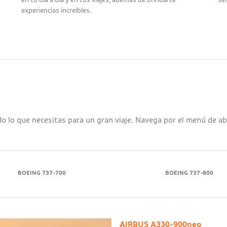
en tu día a día y en tus viajes, además de brindarte
ser
experiencias increíbles.
 lo que necesitas para un gran viaje. Navega por el menú de a
BOEING 737-700
BOEING 737-800
AIRBUS A330-900neo