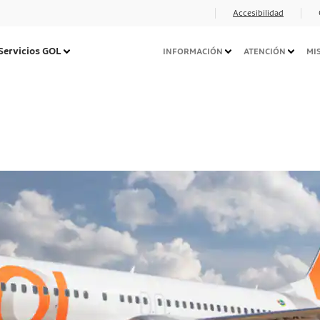
Accesibilidad
Navegação
Servicios GOL
INFORMACIÓN
ATENCIÓN
MI
Secundária
Desktop