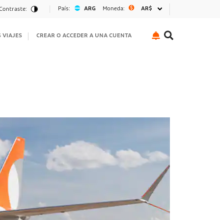
País:
ARG
Moneda:
AR$
Contraste:
S VIAJES
CREAR O ACCEDER A UNA CUENTA