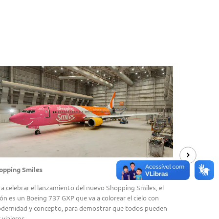
opping Smiles
Mi Vuelo C
ra celebrar el lanzamiento del nuevo Shopping Smiles, el
Para fortale
ión es un Boeing 737 GXP que va a colorear el cielo con
septiembre d
dernidad y concepto, para demostrar que todos pueden
de nuestro B