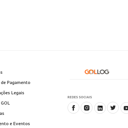
e
as
)
 de Pagamento
ções Legais
REDES SOCIAIS
a GOL
as
ento e Eventos