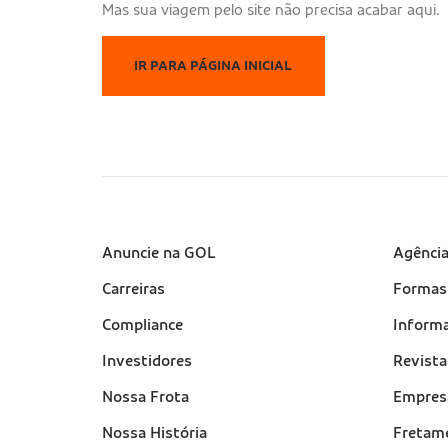
​​​​​​Mas sua viagem pelo site não precisa acabar aqui.
IR PARA PÁGINA INICIAL
Sobre a Gol (footer)
Anuncie na GOL
Suport
Agênci
(footer
Carreiras
Formas
Compliance
Informa
Investidores
Revist
Nossa Frota
Empres
Nossa História
Fretam