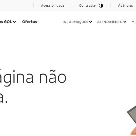
Acessibilidade
Contraste:
Agências
Navegação
os GOL
Ofertas
INFORMAÇÕES
ATENDIMENTO
MI
Secundária
Desktop
ágina não
a.