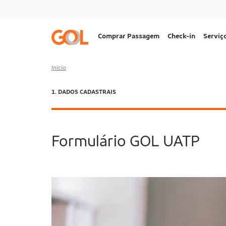
Ir para o menu
Ir para o conteúdo
Ir para o rodapé
Navegação
Comprar Passagem
Check-in
Serviç
principal
Desktop
Início
ATUAL:
1. DADOS CADASTRAIS
Formulário GOL UATP