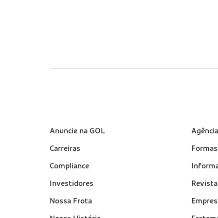
Sobre a Gol (footer)
Anuncie na GOL
Suport
Agênci
(footer
Carreiras
Formas
Compliance
Informa
Investidores
Revist
Nossa Frota
Empres