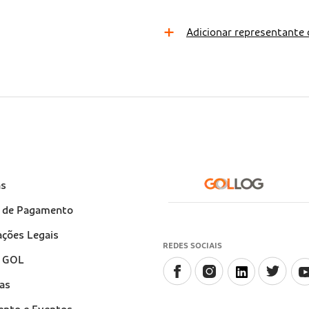
e
as
)
 de Pagamento
ções Legais
REDES SOCIAIS
a GOL
as