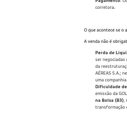
Pagamento
: O
corretora.
O que acontece se o 
A venda não é obriga
Perda de Liqu
ser negociadas 
da reestrutura
AÉREAS S.A.; ne
uma companhia 
Dificuldade d
emissão da GO
na Bolsa (B3)
,
transformação d