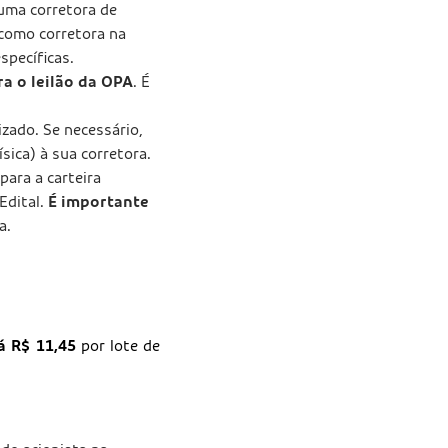
uma corretora de
 como corretora na
specíficas.
ra o leilão da OPA
. É
izado. Se necessário,
sica) à sua corretora.
ara a carteira
Edital.
É importante
a.
á R$ 11,45
por lote de