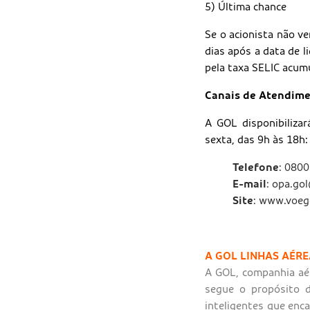
5) Última chance
Se o acionista não ve
dias após a data de l
pela taxa SELIC acum
Canais de Atendime
A GOL disponibiliza
sexta, das 9h às 18h:
Telefone
: 080
E-mail
: opa.go
Site
: www.voego
A GOL LINHAS AÉR
A GOL, companhia aér
segue o propósito d
inteligentes que enc