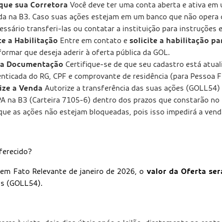
ique sua Corretora
Você deve ter uma conta aberta e ativa em 
ada na B3. Caso suas ações estejam em um banco que não opera
essário transferi-las ou contatar a instituição para instruções e
te a Habilitação
Entre em contato e
solicite a habilitação pa
ormar que deseja aderir à oferta pública da GOL.
e a Documentação
Certifique-se de que seu cadastro está atual
enticada do RG, CPF e comprovante de residência (para Pessoa Fí
ize a Venda
Autorize a transferência das suas ações (GOLL54) p
PA na B3 (Carteira 7105-6) dentro dos prazos que constarão no 
e que as ações não estejam bloqueadas, pois isso impedirá a vend
oferecido?
em Fato Relevante de janeiro de 2026, o
valor da Oferta ser
is (GOLL54).