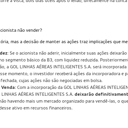
corre à vista, dois dias úteis após o leilão, diretamente na conta
acionista não vender?
tória, mas a decisão de manter as ações traz implicações que m
idez
: Se o acionista não aderir, inicialmente suas ações deixarão
no segmento básico da B3, com liquidez reduzida. Posteriormen
ção, a GOL LINHAS AÉREAS INTELIGENTES S.A. será incorporada
sse momento, o investidor receberá ações da incorporadora e pa
fechada, cujas ações não são negociadas em bolsa.
e Venda
: Com a incorporação da GOL LINHAS AÉREAS INTELIGENT
L LINHAS AÉREAS INTELIGENTES S.A.
deixarão definitivament
 não havendo mais um mercado organizado para vendê-las, o que 
esse ativo em recursos financeiros.