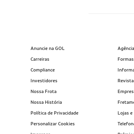
Sobre a Gol (footer)
Anuncie na GOL
Suport
Agênci
(footer
Carreiras
Formas
Compliance
Informa
Investidores
Revist
Nossa Frota
Empres
Nossa História
Fretam
Política de Privacidade
Lojas 
Personalizar Cookies
Telefon