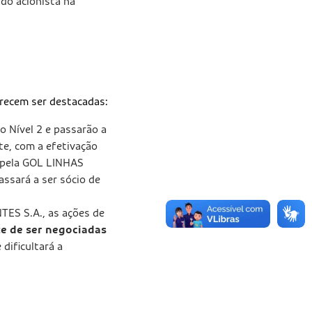
 do acionista na
erecem ser destacadas:
 o Nível 2 e passarão a
te, com a efetivação
 pela GOL LINHAS
ssará a ser sócio de
ES S.A., as ações de
e de ser negociadas
dificultará a