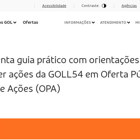
Acessibilidade
Contraste:
Agências
Navegação
os GOL
Ofertas
INFORMAÇÕES
ATENDIMENTO
MI
Secundária
Desktop
nta guia prático com orientações
r ações da GOLL54 em Oferta Pú
de Ações (OPA)