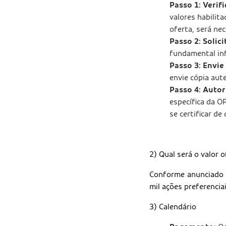
Passo 1: Verif
valores habilit
oferta, será nec
Passo 2: Solici
fundamental inf
Passo 3: Envi
envie cópia aut
Passo 4: Autor
específica da O
se certificar d
2) Qual será o valor 
Conforme anunciado 
mil ações preferencia
3) Calendário