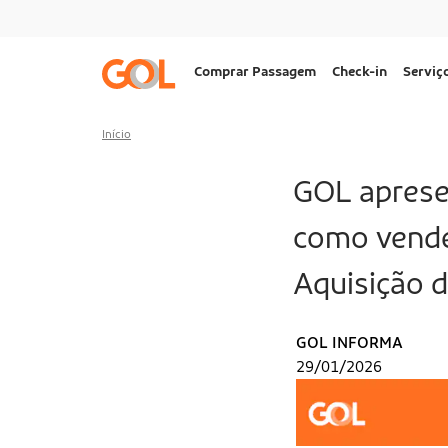
Ir para o menu
Ir para o conteúdo
Ir para o rodapé
Navegação
Comprar Passagem
Check-in
Serviç
principal
Desktop
Início
GOL aprese
como vende
Aquisição 
GOL INFORMA
29/01/2026