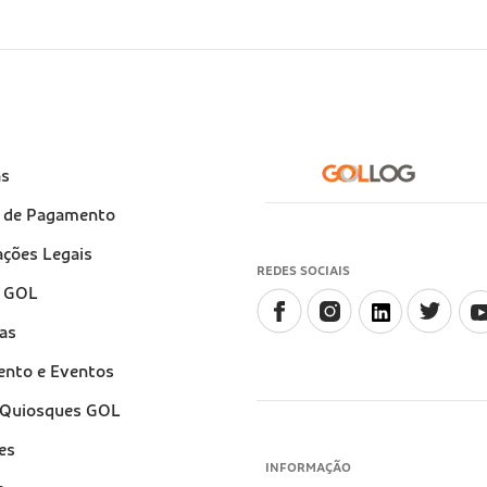
e
as
)
 de Pagamento
ções Legais
REDES SOCIAIS
a GOL
as
ento e Eventos
e Quiosques GOL
es
INFORMAÇÃO