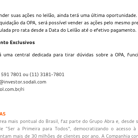
nder suas ações no leilão, ainda terá uma última oportunidade
iquidação da OPA, será possível vender as ações pelo mesmo pre
ulada pro rata desde a Data do Leilão até o efetivo pagamento.
nto Exclusivos
rá uma central dedicada para tirar dúvidas sobre a OPA, fun
0 591 7801 ou (11) 3181-7801
l@investor.sodali.com
l.com.br/ri
EAS
ea mais pontual do Brasil, faz parte do Grupo Abra e, desde
e “Ser a Primeira para Todos", democratizando o acesso à
antam mais de 30 milhões de clientes por ano. A Companhia c