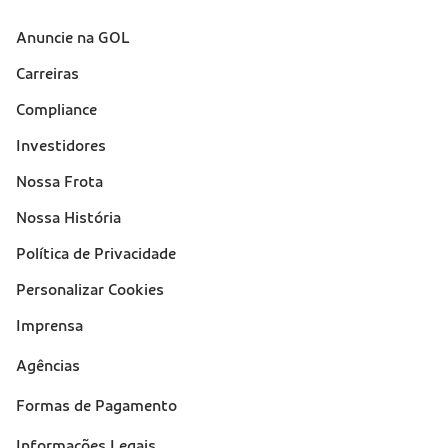
Anuncie na GOL
Sobre a Gol (footer)
Carreiras
Compliance
Investidores
Nossa Frota
Nossa História
Política de Privacidade
Personalizar Cookies
Imprensa
Suporte
Agências
(footer)
Formas de Pagamento
Informações Legais