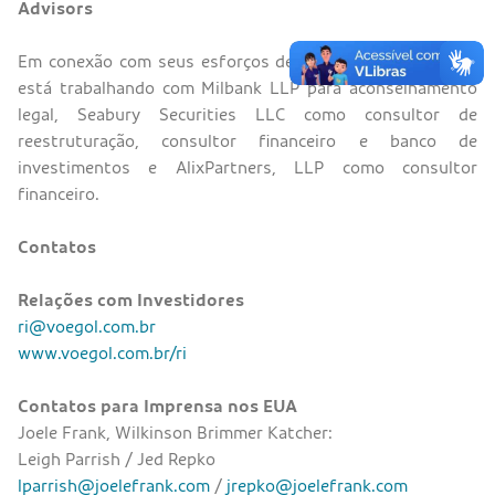
Advisors
Em conexão com seus esforços de reestruturação, a GOL
está trabalhando com Milbank LLP para aconselhamento
legal, Seabury Securities LLC como consultor de
reestruturação, consultor financeiro e banco de
investimentos e AlixPartners, LLP como consultor
financeiro.
Contatos
Relações com Investidores
ri@voegol.com.br
www.voegol.com.br/ri
Contatos para Imprensa nos EUA
Joele Frank, Wilkinson Brimmer Katcher:
Leigh Parrish / Jed Repko
lparrish@joelefrank.com
/
jrepko@joelefrank.com