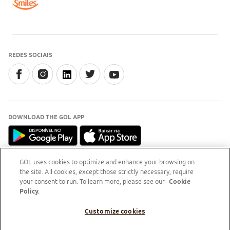
REDES SOCIAIS
DOWNLOAD THE GOL APP
GOL uses cookies to optimize and enhance your browsing on
the site. All cookies, except those strictly necessary, require
INFORMAÇÃO
your consent to run. To learn more, please see our
Cookie
Para esclarecimentos, acesse o
site do Procon-RJ (Abre
Policy.
em nova aba)
Customize cookies