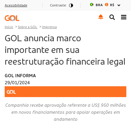
BRA
R$
Acessibilidade
Contraste:
Ir para o menu
Ir para o conteúdo
Ir para o rodapé
Início
Sobre a GOL
Imprensa
GOL anuncia marco
importante em sua
reestruturação financeira legal
GOL INFORMA
29/01/2024
Companhia recebe aprovação referente a US$ 950 milhões
em novos financiamentos para apoiar operações em
andamento