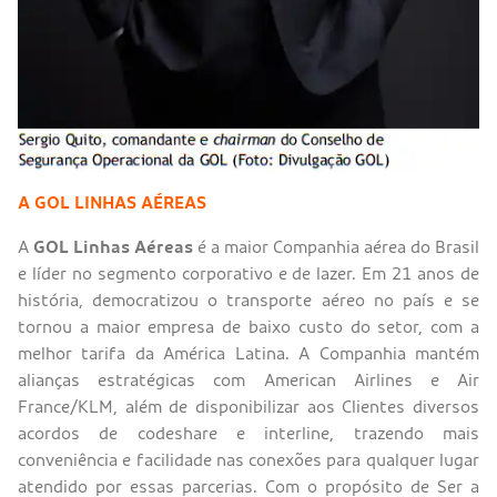
A GOL LINHAS AÉREAS
A
GOL Linhas Aéreas
é a maior Companhia aérea do Brasil
e líder no segmento corporativo e de lazer. Em 21 anos de
história, democratizou o transporte aéreo no país e se
tornou a maior empresa de baixo custo do setor, com a
melhor tarifa da América Latina. A Companhia mantém
alianças estratégicas com American Airlines e Air
France/KLM, além de disponibilizar aos Clientes diversos
acordos de codeshare e interline, trazendo mais
conveniência e facilidade nas conexões para qualquer lugar
atendido por essas parcerias. Com o propósito de Ser a