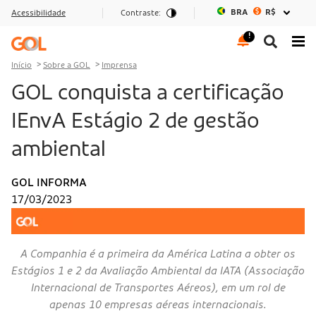
BRA
R$
Acessibilidade
Contraste:
Ir para o menu
Ir para o conteúdo
Ir para o rodapé
Início
Sobre a GOL
Imprensa
GOL conquista a certificação
IEnvA Estágio 2 de gestão
ambiental
GOL INFORMA
17/03/2023
A Companhia é a primeira da América Latina a obter os
Estágios 1 e 2 da Avaliação Ambiental da IATA (Associação
Internacional de Transportes Aéreos), em um rol de
apenas 10 empresas aéreas internacionais.