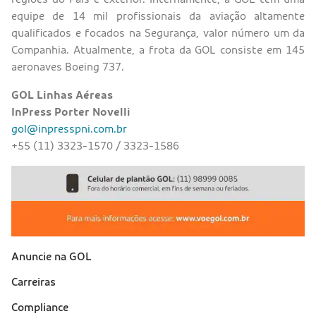
equipe de 14 mil profissionais da aviação altamente
qualificados e focados na Segurança, valor número um da
Companhia. Atualmente, a frota da GOL consiste em 145
aeronaves Boeing 737.
GOL Linhas Aéreas
InPress Porter Novelli
gol@inpresspni.com.br
+55 (11) 3323-1570 / 3323-1586
Anuncie na GOL
Sobre a Gol (footer)
Carreiras
Compliance