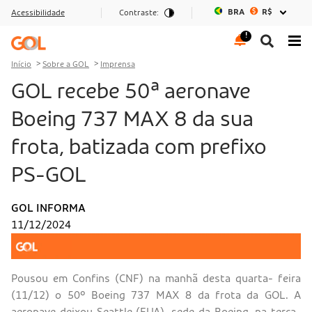
BRA
R$
Acessibilidade
Contraste:
Ir para o menu
Ir para o conteúdo
Ir para o rodapé
Início
Sobre a GOL
Imprensa
GOL recebe 50ª aeronave
Boeing 737 MAX 8 da sua
frota, batizada com prefixo
PS-GOL
GOL INFORMA
11/12/2024
Pousou em Confins (CNF) na manhã desta quarta- feira
(11/12) o 50º Boeing 737 MAX 8 da frota da GOL. A
aeronave deixou Seattle (EUA), sede da Boeing, na terça-