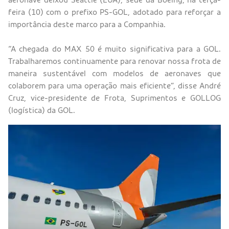
feira (10) com o prefixo PS-GOL, adotado para reforçar a
importância deste marco para a Companhia.
“A chegada do MAX 50 é muito significativa para a GOL.
Trabalharemos continuamente para renovar nossa frota de
maneira sustentável com modelos de aeronaves que
colaborem para uma operação mais eficiente”, disse André
Cruz, vice-presidente de Frota, Suprimentos e GOLLOG
(logística) da GOL.