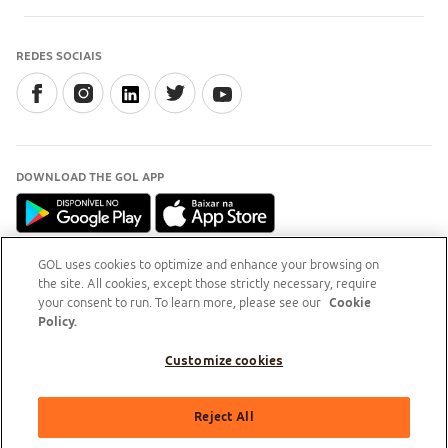
REDES SOCIAIS
DOWNLOAD THE GOL APP
GOL uses cookies to optimize and enhance your browsing on
the site. All cookies, except those strictly necessary, require
INFORMAÇÃO
your consent to run. To learn more, please see our
Cookie
Para esclarecimentos, acesse o
site do Procon-RJ (Abre
Policy.
em nova aba)
Customize cookies
GOL Linhas Aéreas S.A - Praça Senador Salgado Filho, s/nº, Aeroporto Santos Dumont, térreo,
Reject All
área pública, entre os eixos 46-48/OP, Sala de Gerência Back Office, Rio de Janeiro/RJ | CEP: