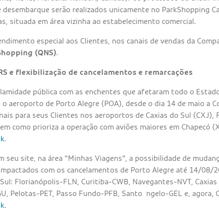
 desembarque serão realizados unicamente no ParkShopping Ca
as, situada em área vizinha ao estabelecimento comercial.
tendimento especial aos Clientes, nos canais de vendas da Com
Shopping (QNS)
.
RS e flexibilização de cancelamentos e remarcações
alamidade pública com as enchentes que afetaram todo o Estado
o aeroporto de Porto Alegre (POA), desde o dia 14 de maio a 
ais para seus Clientes nos aeroportos de Caxias do Sul (CXJ), 
em como prioriza a operação com aviões maiores em Chapecó (
nk
.
m seu site, na área "Minhas Viagens", a possibilidade de mudan
 impactados com os cancelamentos de Porto Alegre até 14/08/2
 Sul: Florianópolis-FLN, Curitiba-CWB, Navegantes-NVT, Caxias
GU, Pelotas-PET, Passo Fundo-PFB, Santo ngelo-GEL e, agora,
nk
.