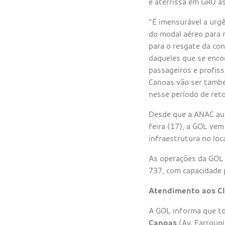
e aterrissa em GRU à
“É imensurável a urgê
do modal aéreo para r
para o resgate da co
daqueles que se enco
passageiros e profiss
Canoas vão ser també
nesse período de reto
Desde que a ANAC auto
feira (17), a GOL vem
infraestrutura no loc
As operações da GOL 
737, com capacidade 
Atendimento aos Cl
A GOL informa que to
Canoas
(Av. Farroupi