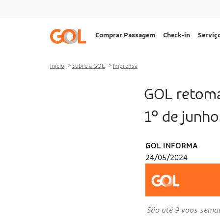
Ir para o menu
Ir para o conteúdo
Ir para o rodapé
Navegação
Comprar Passagem
Check-in
Serviç
principal
Desktop
Início
Sobre a GOL
Imprensa
GOL retoma
1º de junho
GOL INFORMA
24/05/2024
São até 9 voos seman