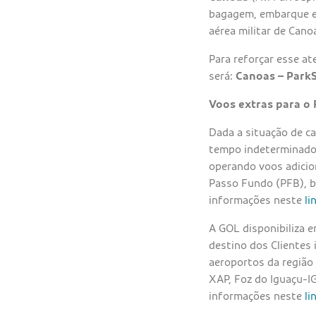
bagagem, embarque e
aérea militar de Cano
Para reforçar esse a
será:
Canoas – Park
Voos extras para o 
Dada a situação de c
tempo indeterminado 
operando voos adicion
Passo Fundo (PFB), b
informações neste
li
A GOL disponibiliza e
destino dos Clientes
aeroportos da região
XAP, Foz do Iguaçu-I
informações neste
li