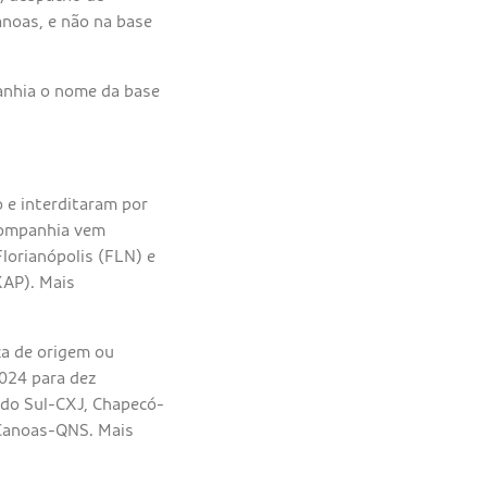
noas, e não na base
panhia o nome da base
 e interditaram por
Companhia vem
Florianópolis (FLN) e
XAP). Mais
ça de origem ou
024 para dez
 do Sul-CXJ, Chapecó-
 Canoas-QNS. Mais