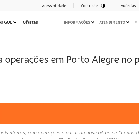
Acessibilidade
Contraste:
Agências
Navegação
os GOL
Ofertas
INFORMAÇÕES
ATENDIMENTO
MI
Secundária
Desktop
 operações em Porto Alegre no p
ais diretos, com operações a partir da base aérea de Canoas 