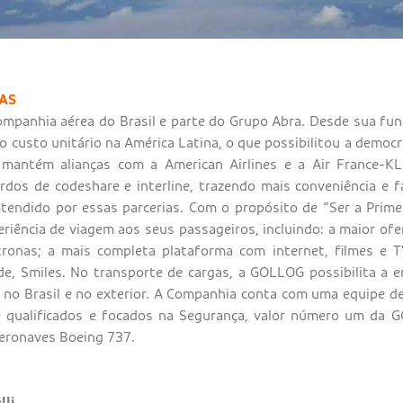
EAS
companhia aérea do Brasil e parte do Grupo Abra. Desde sua fun
 custo unitário na América Latina, o que possibilitou a democ
mantém alianças com a American Airlines e a Air France-KLM
ordos de codeshare e interline, trazendo mais conveniência e f
atendido por essas parcerias. Com o propósito de “Ser a Prime
riência de viagem aos seus passageiros, incluindo: a maior of
tronas; a mais completa plataforma com internet, filmes e T
de, Smiles. No transporte de cargas, a GOLLOG possibilita a
 no Brasil e no exterior. A Companhia conta com uma equipe de
e qualificados e focados na Segurança, valor número um da G
aeronaves Boeing 737.
lli