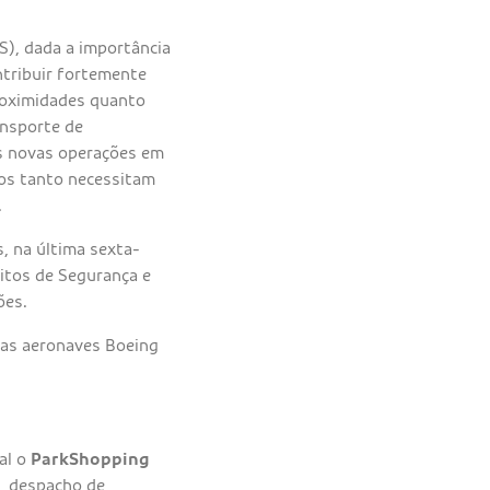
S), dada a importância
ntribuir fortemente
proximidades quanto
ansporte de
as novas operações em
hos tanto necessitam
.
, na última sexta-
sitos de Segurança e
ões.
nas aeronaves Boeing
al o
ParkShopping
n, despacho de