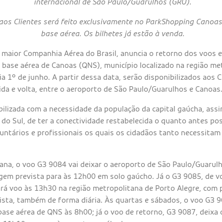
internacional de São Paulo/Guarulhos (GRU).
aos Clientes será feito exclusivamente no ParkShopping Canoas
base aérea. Os bilhetes já estão à venda.
 maior Companhia Aérea do Brasil, anuncia o retorno dos voos 
base aérea de Canoas (QNS), município localizado na região met
a 1º de junho. A partir dessa data, serão disponibilizados aos C
ida e volta, entre o aeroporto de São Paulo/Guarulhos e Canoas
bilizada com a necessidade da população da capital gaúcha, ass
do Sul, de ter a conectividade restabelecida o quanto antes po
ntários e profissionais os quais os cidadãos tanto necessita
ana, o voo G3 9084 vai deixar o aeroporto de São Paulo/Guarul
gem prevista para às 12h00 em solo gaúcho. Já o G3 9085, de v
ará voo às 13h30 na região metropolitana de Porto Alegre, com 
lista, também de forma diária. Às quartas e sábados, o voo G3 
base aérea de QNS às 8h00; já o voo de retorno, G3 9087, deixa