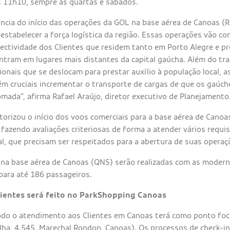
s 11h10, sempre às quartas e sábados.
ncia do início das operações da GOL na base aérea de Canoas (R
estabelecer a força logística da região. Essas operações vão co
nectividade dos Clientes que residem tanto em Porto Alegre e 
ntram em lugares mais distantes da capital gaúcha. Além do tr
ionais que se deslocam para prestar auxílio à população local, 
m cruciais incrementar o transporte de cargas de que os gaúc
mada”, afirma Rafael Araújo, diretor executivo de Planejamento
rizou o início dos voos comerciais para a base aérea de Canoas
 fazendo avaliações criteriosas de forma a atender vários requi
al, que precisam ser respeitados para a abertura de suas operaç
na base aérea de Canoas (QNS) serão realizadas com as moder
para até 186 passageiros.
ientes será feito no ParkShopping Canoas
do o atendimento aos Clientes em Canoas terá como ponto foc
lha, 4.545, Marechal Rondon, Canoas). Os processos de check-i