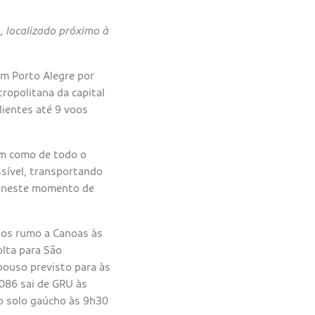
, localizado próximo à
em Porto Alegre por
ropolitana da capital
lientes até 9 voos
.
im como de todo o
ssível, transportando
m neste momento de
hos rumo a Canoas às
olta para São
pouso previsto para às
9086 sai de GRU às
 o solo gaúcho às 9h30