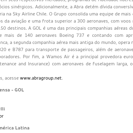
ócios sinérgicos. Adicionalmente, a Abra detém dívida conversí
ria na Sky Airline Chile. O Grupo consolida uma equipe de mais 
os da aviação e uma frota superior a 300 aeronaves, com voos 
150 destinos. A GOL é uma das principais companhias aéreas d
de mais de 140 aeronaves Boeing 737 e contando com ap
anca, a segunda companhia aérea mais antiga do mundo, opera 
20 e B787 para transporte de passageiros, além de aeronave
boradores. Por fim, a Wamos Air é a principal provedora eur
intenance and Insurance) com aeronaves de fuselagem larga, 
s, acesse
www.abragroup.net
.
ensa - GOL
lli
br
mérica Latina