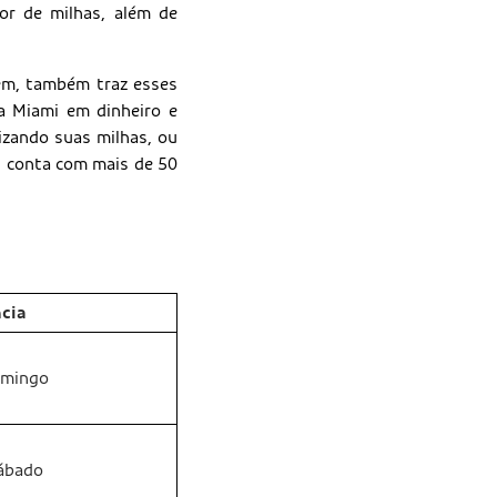
or de milhas, além de
em, também traz esses
a Miami em dinheiro e
izando suas milhas, ou
s conta com mais de 50
cia
omingo
ábado