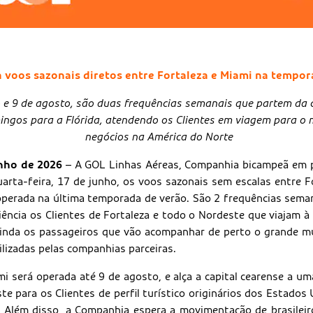
voos sazonais diretos entre Fortaleza e Miami na tempor
o e 9 de agosto, são duas frequências semanais que partem da c
ingos para a Flórida, atendendo os Clientes em viagem para o m
negócios na América do Norte
unho de 2026
– A GOL Linhas Aéreas, Companhia bicampeã em po
arta-feira, 17 de junho, os voos sazonais sem escalas entre F
perada na última temporada de verão. São 2 frequências semana
ncia os Clientes de Fortaleza e todo o Nordeste que viajam à 
 ainda os passageiros que vão acompanhar de perto o grande mu
lizadas pelas companhias parceiras.
i será operada até 9 de agosto, e alça a capital cearense a um
e para os Clientes de perfil turístico originários dos Estados
 Além disso, a Companhia espera a movimentação de brasilei