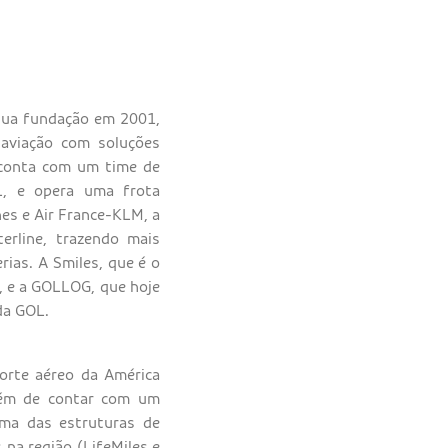
 sua fundação em 2001,
 aviação com soluções
 conta com um time de
L, e opera uma frota
es e Air France-KLM, a
erline, trazendo mais
rias. A Smiles, que é o
, e a GOLLOG, que hoje
da GOL.
orte aéreo da América
além de contar com um
ma das estruturas de
 na região (LifeMiles e