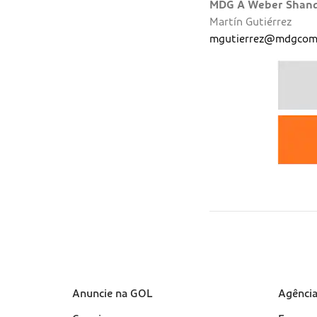
MDG A Weber Shandw
Martín Gutiérrez
mgutierrez@mdgcomu
Sobre a Gol (footer)
Anuncie na GOL
Suport
Agênci
(footer