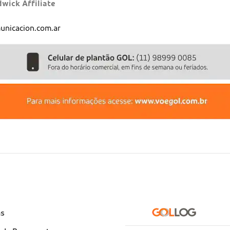
ick Affiliate
nicacion.com.ar
e
as
)