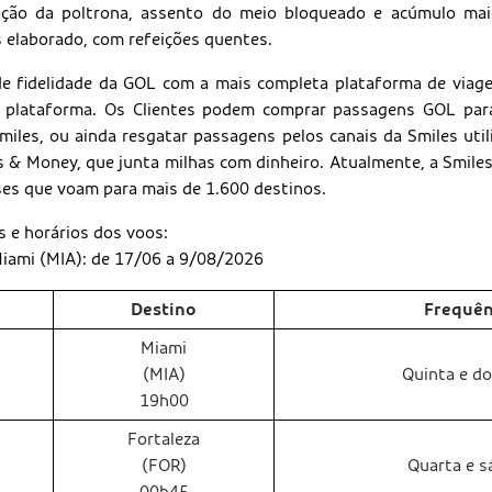
nação da poltrona, assento do meio bloqueado e acúmulo mai
s elaborado, com refeições quentes.
de fidelidade da GOL com a mais completa plataforma de viag
 plataforma. Os Clientes podem comprar passagens GOL par
miles, ou ainda resgatar passagens pelos canais da Smiles util
s & Money, que junta milhas com dinheiro. Atualmente, a Smile
ses que voam para mais de 1.600 destinos.
s e horários dos voos:
iami (MIA): de 17/06 a 9/08/2026
Destino
Frequên
Miami
(MIA)
Quinta e d
19h00
Fortaleza
(FOR)
Quarta e s