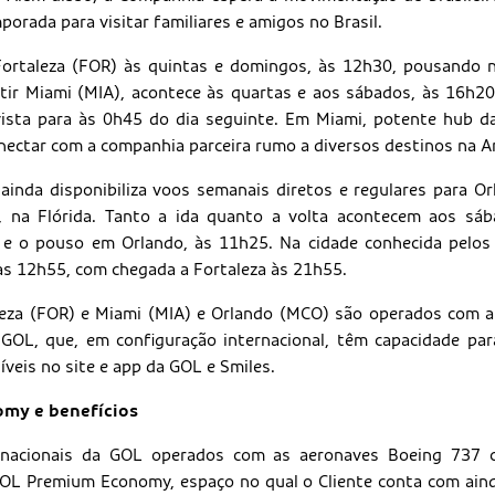
orada para visitar familiares e amigos no Brasil.
ortaleza (FOR) às quintas e domingos, às 12h30, pousando n
rtir Miami (MIA), acontece às quartas e aos sábados, às 16h2
vista para às 0h45 do dia seguinte. Em Miami, potente hub da
nectar com a companhia parceira rumo a diversos destinos na A
ainda disponibiliza voos semanais diretos e regulares para Or
, na Flórida. Tanto a ida quanto a volta acontecem aos sá
 e o pouso em Orlando, às 11h25. Na cidade conhecida pelos
 às 12h55, com chegada a Fortaleza às 21h55.
leza (FOR) e Miami (MIA) e Orlando (MCO) são operados com 
OL, que, em configuração internacional, têm capacidade par
íveis no site e app da GOL e Smiles.
my e benefícios
rnacionais da GOL operados com as aeronaves Boeing 737
GOL Premium Economy, espaço no qual o Cliente conta com ain