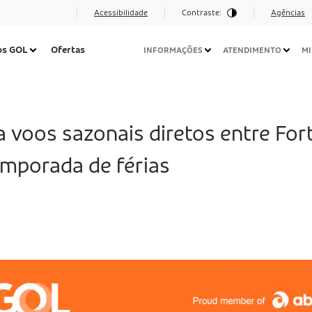
Acessibilidade
Contraste:
Agências
Navegação
os GOL
Ofertas
INFORMAÇÕES
ATENDIMENTO
MI
Secundária
Desktop
voos sazonais diretos entre Fort
emporada de férias