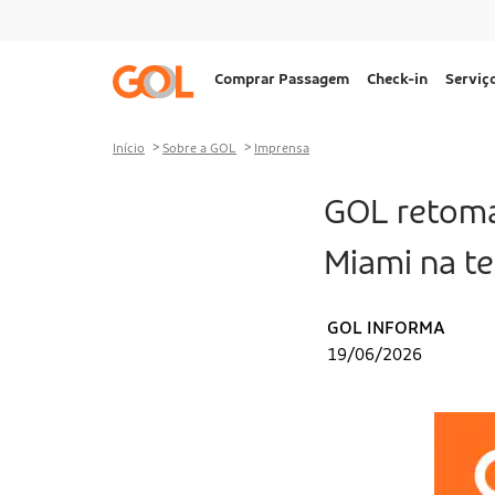
Ir para o menu
Ir para o conteúdo
Ir para o rodapé
Navegação
Comprar Passagem
Check-in
Serviç
principal
Desktop
Início
Sobre a GOL
Imprensa
GOL retoma 
Miami na t
GOL INFORMA
19/06/2026