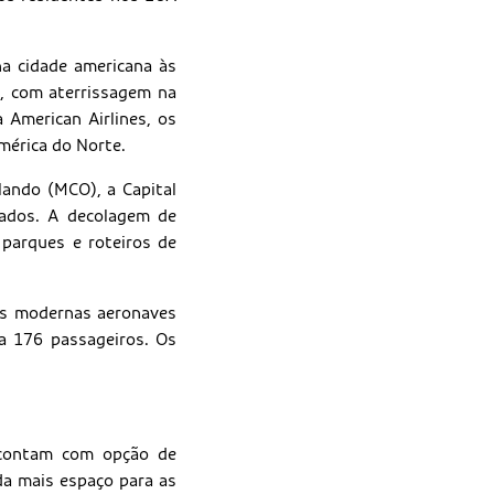
a cidade americana às
0, com aterrissagem na
 American Airlines, os
mérica do Norte.
lando (MCO), a Capital
bados. A decolagem de
 parques e roteiros de
as modernas aeronaves
a 176 passageiros. Os
 contam com opção de
da mais espaço para as