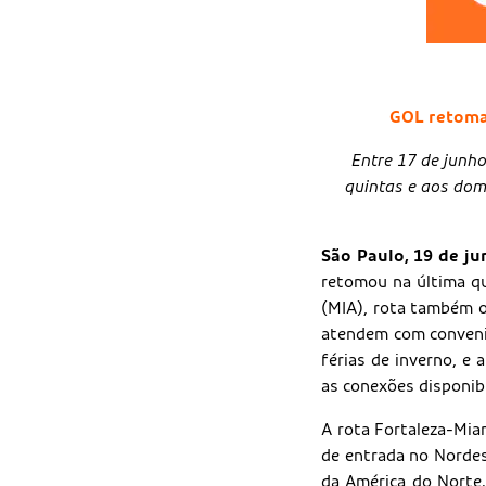
GOL retoma 
Entre 17 de junh
quintas e aos dom
São Paulo, 19 de j
retomou na última qu
(MIA), rota também o
atendem com conveniê
férias de inverno, e
as conexões disponibi
A rota Fortaleza-Miam
de entrada no Nordest
da América do Norte.