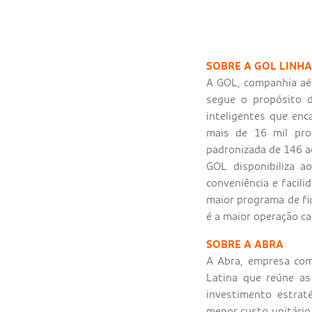
SOBRE A GOL LINH
A GOL, companhia aér
segue o propósito d
inteligentes que en
mais de 16 mil pro
padronizada de 146 a
GOL disponibiliza a
conveniência e facili
maior programa de fi
é a maior operação c
SOBRE A ABRA
A Abra, empresa com
Latina que reúne as
investimento estra
menor custo unitário 