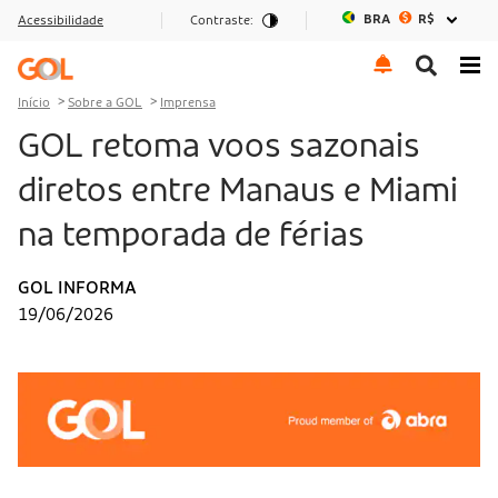
BRA
R$
Acessibilidade
Contraste:
Ir para o menu
Ir para o conteúdo
Ir para o rodapé
Início
Sobre a GOL
Imprensa
GOL retoma voos sazonais
diretos entre Manaus e Miami
na temporada de férias
GOL INFORMA
19/06/2026