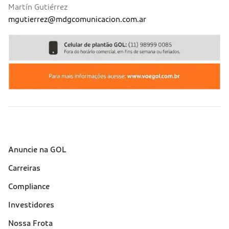
Martín Gutiérrez
mgutierrez@mdgcomunicacion.com.ar
Anuncie na GOL
Sobre a Gol (footer)
Carreiras
Compliance
Investidores
Nossa Frota