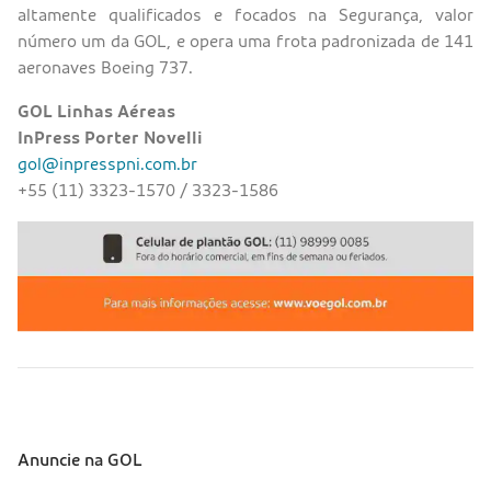
altamente qualificados e focados na Segurança, valor
número um da GOL, e opera uma frota padronizada de 141
aeronaves Boeing 737.
GOL Linhas Aéreas
InPress Porter Novelli
gol@inpresspni.com.br
+55 (11) 3323-1570 / 3323-1586
Anuncie na GOL
Sobre a Gol (footer)