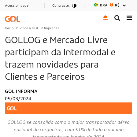
BRA
R$
Acessibilidade
Contraste:
Ir para o menu
Ir para o conteúdo
Ir para o rodapé
Início
Sobre a GOL
Imprensa
GOLLOG e Mercado Livre
participam da Intermodal e
trazem novidades para
Clientes e Parceiros
GOL INFORMA
05/03/2024
GOLLOG se consolida como o maior transportador aéreo
nacional de cargueiros, com 51% de todo o volume
transportado em janeiro de 2024