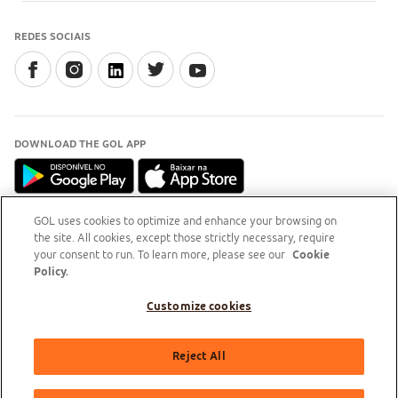
REDES SOCIAIS
DOWNLOAD THE GOL APP
GOL uses cookies to optimize and enhance your browsing on
the site. All cookies, except those strictly necessary, require
INFORMAÇÃO
your consent to run. To learn more, please see our
Cookie
Para esclarecimentos, acesse o
site do Procon-RJ (Abre
Policy.
em nova aba)
Customize cookies
GOL Linhas Aéreas S.A - Praça Senador Salgado Filho, s/nº, Aeroporto Santos Dumont, térreo,
Reject All
área pública, entre os eixos 46-48/OP, Sala de Gerência Back Office, Rio de Janeiro/RJ | CEP:
20021-340 | CNPJ/MF: 07.575.651/0001-59