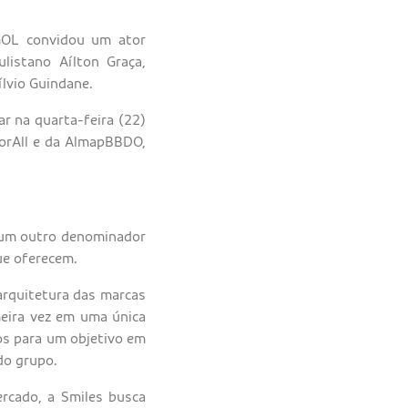
 GOL convidou um ator
listano Aílton Graça,
ílvio Guindane.
r na quarta-feira (22)
ForAll e da AlmapBBDO,
e um outro denominador
que oferecem.
arquitetura das marcas
meira vez em uma única
os para um objetivo em
 do grupo.
rcado, a Smiles busca