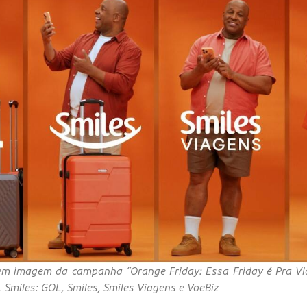
 em imagem da campanha “Orange Friday: Essa Friday é Pra Vi
Smiles: GOL, Smiles, Smiles Viagens e VoeBiz