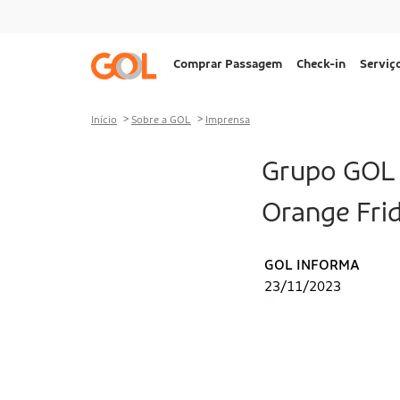
Ir para o menu
Ir para o conteúdo
Ir para o rodapé
Navegação
Comprar Passagem
Check-in
Serviç
principal
Desktop
Início
Sobre a GOL
Imprensa
Grupo GOL 
Orange Frid
GOL INFORMA
23/11/2023