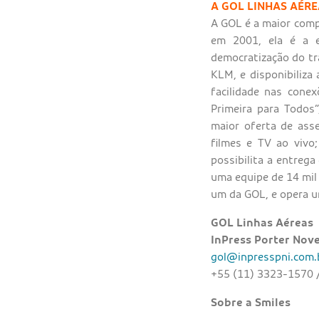
A GOL LINHAS AÉR
A GOL é a maior compa
em 2001, ela é a e
democratização do tr
KLM, e disponibiliza 
facilidade nas cone
Primeira para Todos”
maior oferta de ass
filmes e TV ao vivo
possibilita a entreg
uma equipe de 14 mil 
um da GOL, e opera u
GOL Linhas Aéreas
InPress Porter Nove
gol@inpresspni.com.
+55 (11) 3323-1570 
Sobre a Smiles