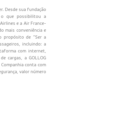
zer. Desde sua fundação
o que possibilitou a
rlines e a Air France-
ndo mais conveniência e
o propósito de “Ser a
sageiros, incluindo: a
taforma com internet,
e de cargas, a GOLLOG
 A Companhia conta com
Segurança, valor número