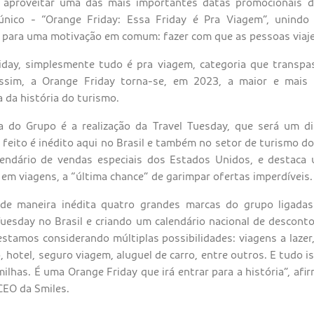
é aproveitar uma das mais importantes datas promocionais d
único - “Orange Friday: Essa Friday é Pra Viagem”, unindo
 para uma motivação em comum: fazer com que as pessoas viaje
day, simplesmente tudo é pra viagem, categoria que transpa
ssim, a Orange Friday torna-se, em 2023, a maior e mais
a da história do turismo.
 do Grupo é a realização da Travel Tuesday, que será um di
 feito é inédito aqui no Brasil e também no setor de turismo do
lendário de vendas especiais dos Estados Unidos, e destaca 
em viagens, a “última chance” de garimpar ofertas imperdíveis
de maneira inédita quatro grandes marcas do grupo ligada
 Tuesday no Brasil e criando um calendário nacional de descont
 estamos considerando múltiplas possibilidades: viagens a lazer
, hotel, seguro viagem, aluguel de carro, entre outros. E tudo i
milhas. É uma Orange Friday que irá entrar para a história”, afir
CEO da Smiles.