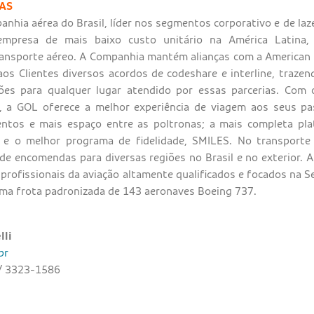
EAS
nhia aérea do Brasil, líder nos segmentos corporativo e de la
mpresa de mais baixo custo unitário na América Latina, 
ansporte aéreo. A Companhia mantém alianças com a American Ai
aos Clientes diversos acordos de codeshare e interline, traze
xões para qualquer lugar atendido por essas parcerias. Com 
, a GOL oferece a melhor experiência de viagem aos seus pas
entos e mais espaço entre as poltronas; a mais completa pla
; e o melhor programa de fidelidade, SMILES. No transport
a de encomendas para diversas regiões no Brasil e no exterior.
profissionais da aviação altamente qualificados e focados na 
ma frota padronizada de 143 aeronaves Boeing 737.
lli
br
/ 3323-1586