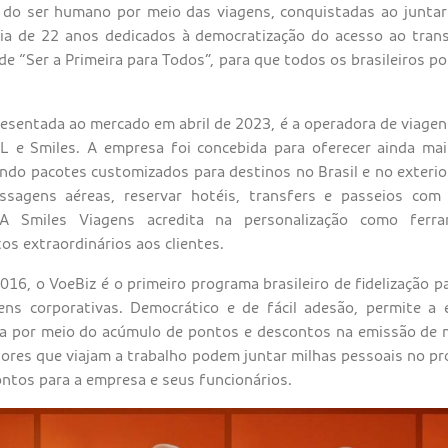
do ser humano por meio das viagens, conquistadas ao juntar
ia de 22 anos dedicados à democratização do acesso ao trans
de “Ser a Primeira para Todos”, para que todos os brasileiros p
resentada ao mercado em abril de 2023, é a operadora de viage
OL e Smiles. A empresa foi concebida para oferecer ainda ma
zando pacotes customizados para destinos no Brasil e no exter
sagens aéreas, reservar hotéis, transfers e passeios com 
 A Smiles Viagens acredita na personalização como ferra
s extraordinários aos clientes.
16, o VoeBiz é o primeiro programa brasileiro de fidelização 
gens corporativas. Democrático e de fácil adesão, permite a
a por meio do acúmulo de pontos e descontos na emissão de 
dores que viajam a trabalho podem juntar milhas pessoais no p
ontos para a empresa e seus funcionários.