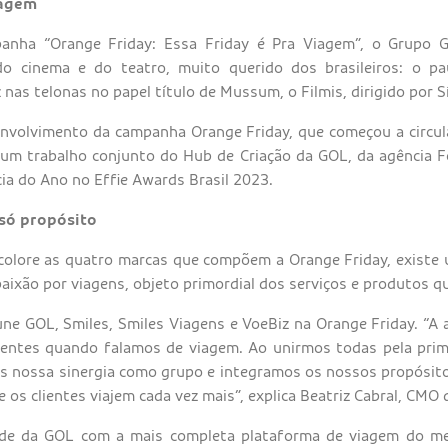
iagem
panha “Orange Friday: Essa Friday é Pra Viagem”, o Grupo
o cinema e do teatro, muito querido dos brasileiros: o pau
nas telonas no papel título de Mussum, o Filmis, dirigido por S
nvolvimento da campanha Orange Friday, que começou a circula
é um trabalho conjunto do Hub de Criação da GOL, da agência 
a do Ano no Effie Awards Brasil 2023.
só propósito
 colore as quatro marcas que compõem a Orange Friday, exist
paixão por viagens, objeto primordial dos serviços e produtos 
ne GOL, Smiles, Smiles Viagens e VoeBiz na Orange Friday. “A 
lientes quando falamos de viagem. Ao unirmos todas pela pri
 nossa sinergia como grupo e integramos os nossos propósit
os clientes viajem cada vez mais”, explica Beatriz Cabral, CMO
ade da GOL com a mais completa plataforma de viagem do me