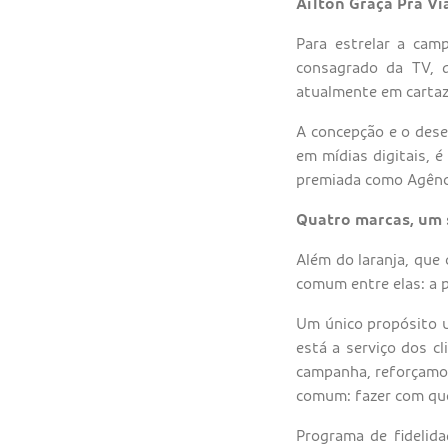
Aílton Graça Pra V
Para estrelar a cam
consagrado da TV, d
atualmente em cartaz 
A concepção e o dese
em mídias digitais, 
premiada como Agênci
Quatro marcas, um 
Além do laranja, que
comum entre elas: a 
Um único propósito u
está a serviço dos c
campanha, reforçamos
comum: fazer com que 
Programa de fidelid