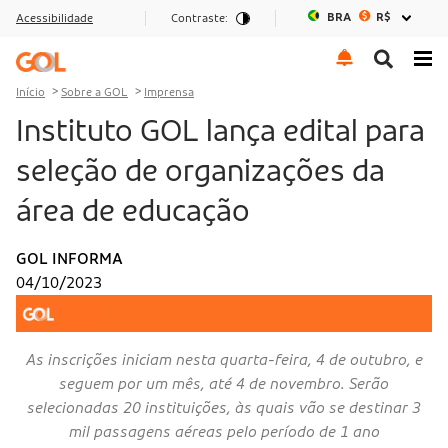
BRA
R$
Acessibilidade
Contraste:
Ir para o menu
Ir para o conteúdo
Ir para o rodapé
Início
Sobre a GOL
Imprensa
Instituto GOL lança edital para
seleção de organizações da
área de educação
GOL INFORMA
04/10/2023
As inscrições iniciam nesta quarta-feira, 4 de outubro, e
seguem por um mês, até 4 de novembro. Serão
selecionadas 20 instituições, às quais vão se destinar 3
mil passagens aéreas pelo período de 1 ano