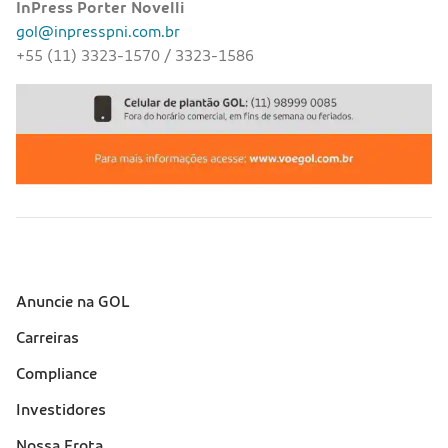
InPress Porter Novelli
gol@inpresspni.com.br
+55 (11) 3323-1570 / 3323-1586
Anuncie na GOL
Sobre a Gol (footer)
Carreiras
Compliance
Investidores
Nossa Frota