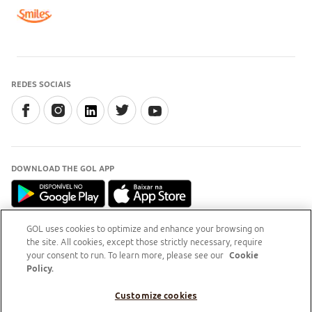
REDES SOCIAIS
DOWNLOAD THE GOL APP
GOL uses cookies to optimize and enhance your browsing on
the site. All cookies, except those strictly necessary, require
INFORMAÇÃO
your consent to run. To learn more, please see our
Cookie
Para esclarecimentos, acesse o
site do Procon-RJ (Abre
Policy.
em nova aba)
Customize cookies