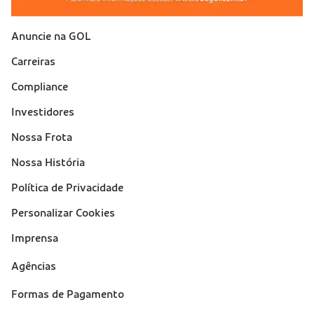
Anuncie na GOL
Sobre a Gol (footer)
Carreiras
Compliance
Investidores
Nossa Frota
Nossa História
Política de Privacidade
Personalizar Cookies
Imprensa
Suporte
Agências
(footer)
Formas de Pagamento