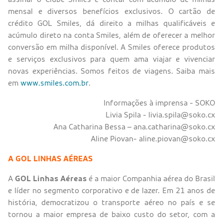
mensal e diversos benefícios exclusivos. O cartão de
crédito GOL Smiles, dá direito a milhas qualificáveis e
acúmulo direto na conta Smiles, além de oferecer a melhor
conversão em milha disponível. A Smiles oferece produtos
e serviços exclusivos para quem ama viajar e vivenciar
novas experiências. Somos feitos de viagens. Saiba mais
em
www.smiles.com.br
.
Informações à imprensa - SOKO
Livia Spila - livia.spila@soko.cx
Ana Catharina Bessa – ana.catharina@soko.cx
Aline Piovan- aline.piovan@soko.cx
A GOL LINHAS AÉREAS
A
GOL Linhas Aéreas
é a maior Companhia aérea do Brasil
e líder no segmento corporativo e de lazer. Em 21 anos de
história, democratizou o transporte aéreo no país e se
tornou a maior empresa de baixo custo do setor, com a