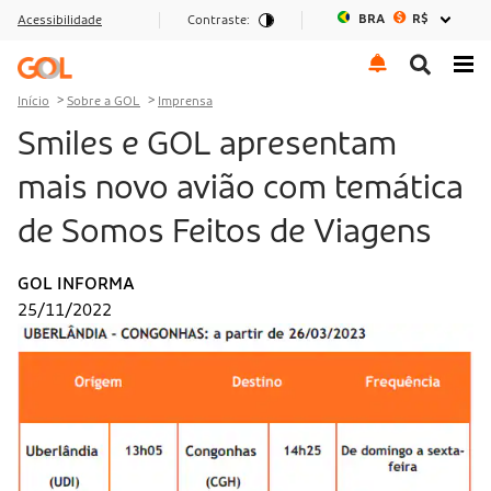
BRA
R$
Acessibilidade
Contraste:
Ir para o menu
Ir para o conteúdo
Ir para o rodapé
Início
Sobre a GOL
Imprensa
Smiles e GOL apresentam
mais novo avião com temática
de Somos Feitos de Viagens
GOL INFORMA
25/11/2022