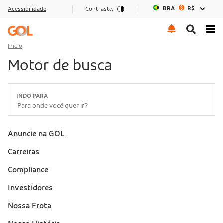
BRA
R$
Acessibilidade
Contraste:
Ir para o menu
Ir para o conteúdo
Ir para o rodapé
Início
Motor de busca
INDO PARA
Anuncie na GOL
Sobre a Gol (footer)
Carreiras
Compliance
Investidores
Nossa Frota