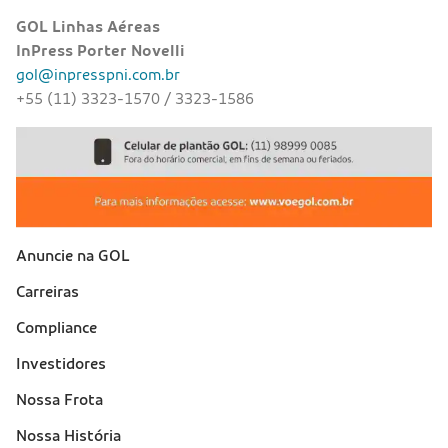
GOL Linhas Aéreas
InPress Porter Novelli
gol@inpresspni.com.br
+55 (11) 3323-1570 / 3323-1586
Anuncie na GOL
Sobre a Gol (footer)
Carreiras
Compliance
Investidores
Nossa Frota
Nossa História