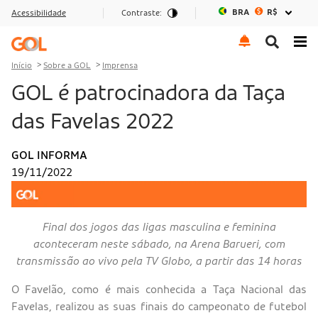
BRA
R$
Acessibilidade
Contraste:
Ir para o menu
Ir para o conteúdo
Ir para o rodapé
Início
Sobre a GOL
Imprensa
GOL é patrocinadora da Taça
das Favelas 2022
GOL INFORMA
19/11/2022
Final dos jogos das ligas masculina e feminina
aconteceram neste sábado, na Arena Barueri, com
transmissão ao vivo pela TV Globo, a partir das 14 horas
O Favelão, como é mais conhecida a Taça Nacional das
Favelas, realizou as suas finais do campeonato de futebol