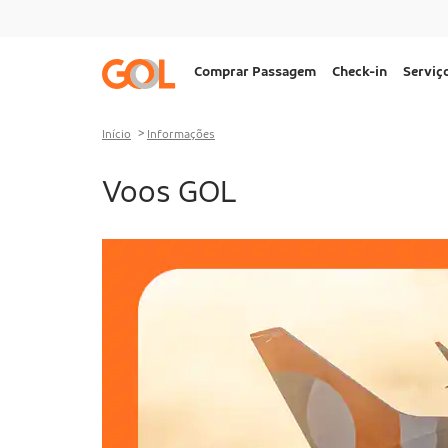
Ir para o menu
Ir para o conteúdo
Ir para o rodapé
Navegação
Comprar Passagem
Check-in
Serviç
principal
Desktop
Início
Informações
Voos GOL