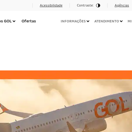
Acessibilidade
Contraste:
Agências
Navegação
os GOL
Ofertas
INFORMAÇÕES
ATENDIMENTO
MI
Secundária
Desktop