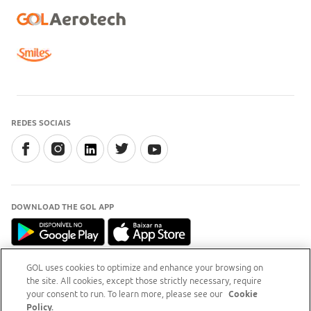
REDES SOCIAIS
DOWNLOAD THE GOL APP
GOL uses cookies to optimize and enhance your browsing on
the site. All cookies, except those strictly necessary, require
INFORMAÇÃO
your consent to run. To learn more, please see our
Cookie
Para esclarecimentos, acesse o
site do Procon-RJ (Abre
Policy.