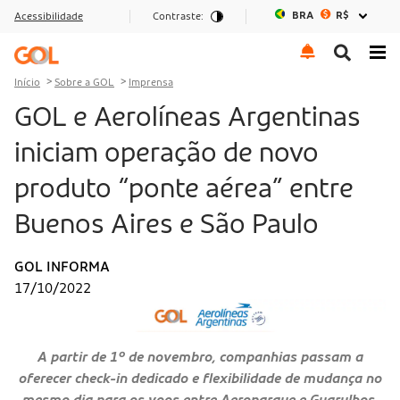
BRA
R$
Acessibilidade
Contraste:
Ir para o menu
Ir para o conteúdo
Ir para o rodapé
Início
Sobre a GOL
Imprensa
GOL e Aerolíneas Argentinas
iniciam operação de novo
produto “ponte aérea” entre
Buenos Aires e São Paulo
GOL INFORMA
17/10/2022
A partir de 1º de novembro, companhias passam a
oferecer check-in dedicado e flexibilidade de mudança no
mesmo dia para os voos entre Aeroparque e Guarulhos,