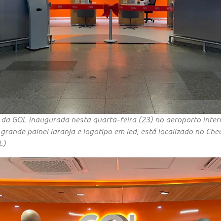
 da GOL inaugurada nesta quarta-feira (23) no aeroporto inter
grande painel laranja e logotipo em led, está localizado no Che
L)