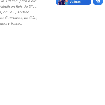
a. Da esq. para a dir.:
dmilson Reis da Silva,
s, da GOL; Andrea
 de Guarulhos, da GOL;
xandre Toshio,