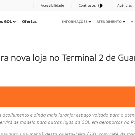
Acessibilidade
Contraste:
Agências
Navegação
os GOL
Ofertas
INFORMAÇÕES
ATENDIMENTO
MI
Secundária
Desktop
a nova loja no Terminal 2 de Gua
s acolhimento e ainda mais laranja: espaço voltado para o aten
ervirá de modelo para outras lojas da GOL em aeroportos no P
inaugurou na manhã desta quarta-feira (23), com café da man