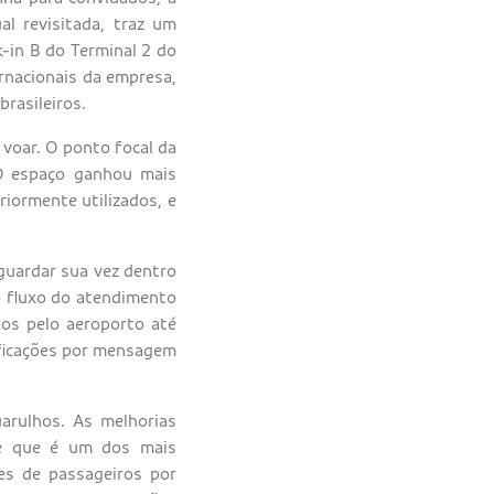
al revisitada, traz um
-in B do Terminal 2 do
rnacionais da empresa,
rasileiros.
voar. O ponto focal da
 O espaço ganhou mais
iormente utilizados, e
aguardar sua vez dentro
o fluxo do atendimento
dos pelo aeroporto até
ificações por mensagem
arulhos. As melhorias
te que é um dos mais
es de passageiros por