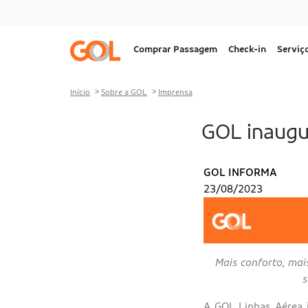
Ir para o menu
Ir para o conteúdo
Ir para o rodapé
Navegação
Comprar Passagem
Check-in
Serviç
principal
Desktop
Início
Sobre a GOL
Imprensa
GOL inaugur
GOL INFORMA
23/08/2023
Mais conforto, mai
s
A GOL Linhas Aérea 