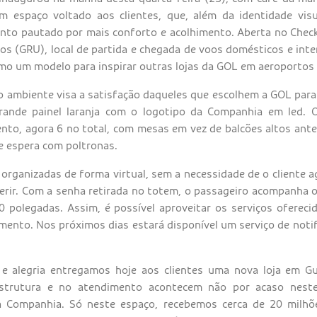
 espaço voltado aos clientes, que, além da identidade visu
nto pautado por mais conforto e acolhimento. Aberta no Check
os (GRU), local de partida e chegada de voos domésticos e inte
mo um modelo para inspirar outras lojas da GOL em aeroportos b
 ambiente visa a satisfação daqueles que escolhem a GOL para 
rande painel laranja com o logotipo da Companhia em led.
nto, agora 6 no total, com mesas em vez de balcões altos anter
e espera com poltronas.
 organizadas de forma virtual, sem a necessidade de o cliente 
eferir. Com a senha retirada no totem, o passageiro acompanha 
polegadas. Assim, é possível aproveitar os serviços ofereci
ento. Nos próximos dias estará disponível um serviço de not
e alegria entregamos hoje aos clientes uma nova loja em Gu
strutura e no atendimento acontecem não por acaso nes
 Companhia. Só neste espaço, recebemos cerca de 20 milhõ