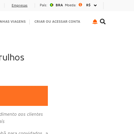
País:
BRA
Moeda:
R$
Empresas
NHAS VIAGENS
CRIAR OU ACESSAR CONTA
rulhos
dimento aos clientes
aís
hã para convidados, a