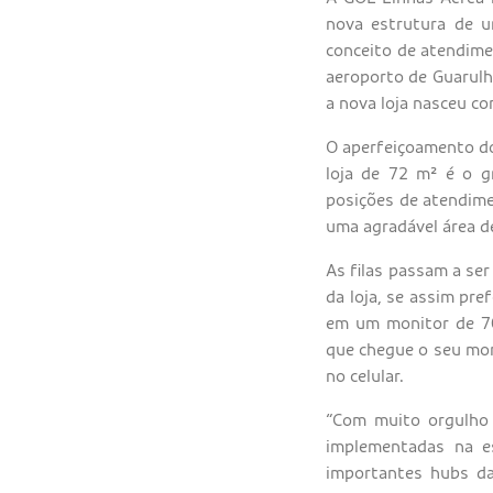
nova estrutura de um
conceito de atendime
aeroporto de Guarulh
a nova loja nasceu co
O aperfeiçoamento do
loja de 72 m² é o g
posições de atendime
uma agradável área d
As filas passam a ser
da loja, se assim pr
em um monitor de 70 
que chegue o seu mom
no celular.
“Com muito orgulho 
implementadas na e
importantes hubs da