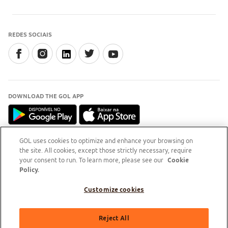
REDES SOCIAIS
DOWNLOAD THE GOL APP
GOL uses cookies to optimize and enhance your browsing on
the site. All cookies, except those strictly necessary, require
INFORMAÇÃO
your consent to run. To learn more, please see our
Cookie
Para esclarecimentos, acesse o
site do Procon-RJ (Abre
Policy.
em nova aba)
Customize cookies
GOL Linhas Aéreas S.A - Praça Senador Salgado Filho, s/nº, Aeroporto Santos Dumont, térreo,
Reject All
área pública, entre os eixos 46-48/OP, Sala de Gerência Back Office, Rio de Janeiro/RJ | CEP: