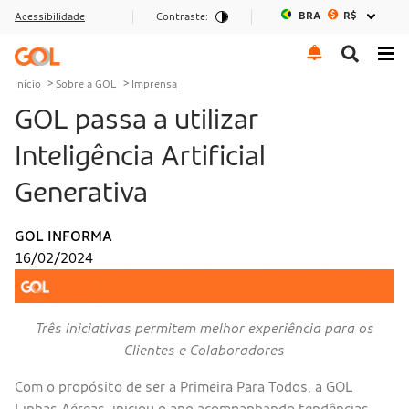
BRA
R$
Acessibilidade
Contraste:
Ir para o menu
Ir para o conteúdo
Ir para o rodapé
Início
Sobre a GOL
Imprensa
GOL passa a utilizar
Inteligência Artificial
Generativa
GOL INFORMA
16/02/2024
Três iniciativas permitem melhor experiência para os
Clientes e Colaboradores
Com o propósito de ser a Primeira Para Todos, a GOL
Linhas Aéreas, iniciou o ano acompanhando tendências