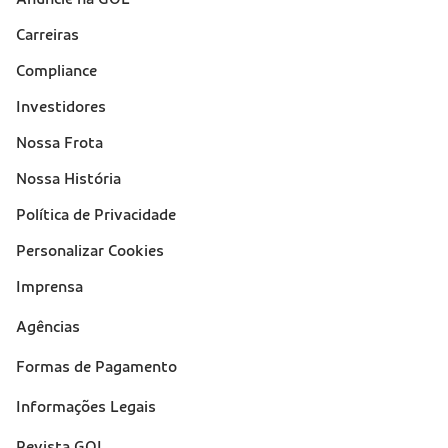
Sobre a Gol (footer)
Carreiras
Compliance
Investidores
Nossa Frota
Nossa História
Política de Privacidade
Personalizar Cookies
Imprensa
Suporte
Agências
(footer)
Formas de Pagamento
Informações Legais
Revista GOL