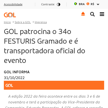
BRA
R$
Acessibilidade
Contraste:
Ir para o menu
Ir para o conteúdo
Ir para o rodapé
Início
Sobre a GOL
Imprensa
GOL patrocina o 34o
FESTURIS Gramado e é
transportadora oficial do
evento
GOL INFORMA
31/10/2022
A edição 2022 da feira acontece entre os dias 3 e 6 de
novembro e terá a participação do Vice-Presidente da
Companhia, Eduardo Bernardes. A GOL reforça a conexão