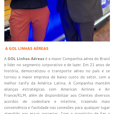
A GOL LINHAS AÉREAS
A
GOL Linhas Aéreas
é a maior Companhia aérea do Brasil
e líder no segmento corporativo e de lazer. Em 21 anos de
história, democratizou o transporte aéreo no país e se
tornou a maior empresa de baixo custo do setor, com a
melhor tarifa da América Latina. A Companhia mantém
alianças estratégicas com American Airlines e Air
France/KLM, além de disponibilizar aos Clientes diversos
acordos de codeshare e interline, trazendo mais
conveniência e facilidade nas conexões para qualquer lugar
atendido por essas parcerias. Com o propósito de Ser a