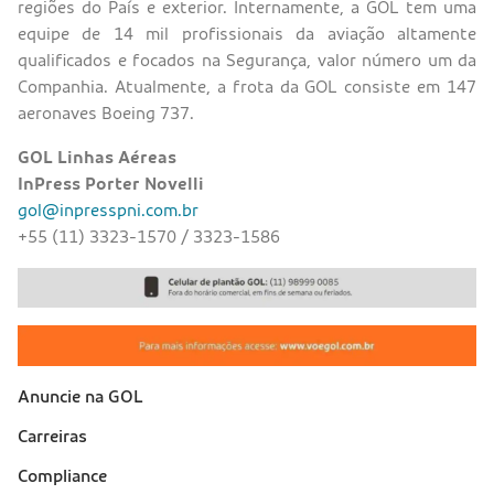
regiões do País e exterior. Internamente, a GOL tem uma
equipe de 14 mil profissionais da aviação altamente
qualificados e focados na Segurança, valor número um da
Companhia. Atualmente, a frota da GOL consiste em 147
aeronaves Boeing 737.
GOL Linhas Aéreas
InPress Porter Novelli
gol@inpresspni.com.br
+55 (11) 3323-1570 / 3323-1586
Anuncie na GOL
Sobre a Gol (footer)
Carreiras
Compliance