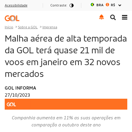
BRA
R$
Acessibilidade
Contraste:
Ir para o menu
Ir para o conteúdo
Ir para o rodapé
Início
Sobre a GOL
Imprensa
Malha aérea de alta temporada
da GOL terá quase 21 mil de
voos em janeiro em 32 novos
mercados
GOL INFORMA
27/10/2023
Companhia aumenta em 11% as suas operações em
comparação a outubro deste ano