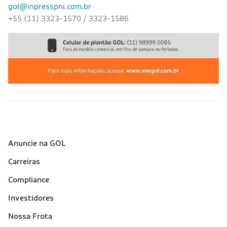
gol@inpresspni.com.br
+55 (11) 3323-1570 / 3323-1586
Anuncie na GOL
Sobre a Gol (footer)
Carreiras
Compliance
Investidores
Nossa Frota