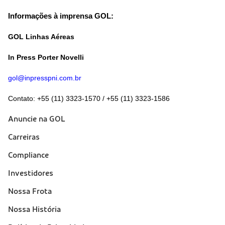
Informações à imprensa GOL:
GOL Linhas Aéreas
In Press Porter Novelli
gol@inpresspni.com.br
Contato: +55 (11) 3323-1570 / +55 (11) 3323-1586
Anuncie na GOL
Sobre a Gol (footer)
Carreiras
Compliance
Investidores
Nossa Frota
Nossa História