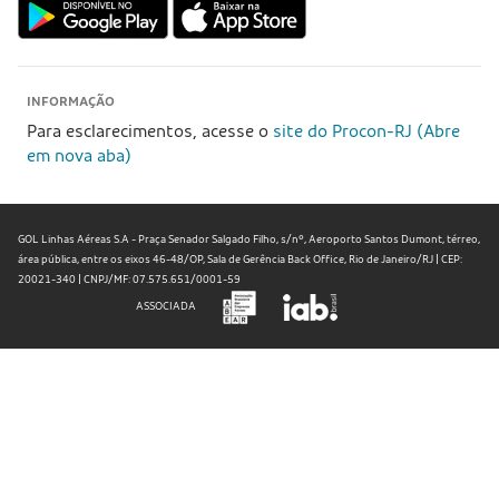
INFORMAÇÃO
Para esclarecimentos, acesse o
site do Procon-RJ (Abre
em nova aba)
GOL Linhas Aéreas S.A - Praça Senador Salgado Filho, s/nº, Aeroporto Santos Dumont, térreo,
área pública, entre os eixos 46-48/OP, Sala de Gerência Back Office, Rio de Janeiro/RJ | CEP:
20021-340 | CNPJ/MF: 07.575.651/0001-59
ASSOCIADA